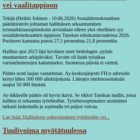
vei vaalitappioon
Tekijä (Heikki Jokinen - 10.06.2026) Sosialidemokraattisen
pääministerin johtaman hallituksen sekaantuminen
työmarkkinasopimuksiin arvioidaan olleen yksi oleellinen syy
sosialidemokraattien tappioon Tanskan eduskuntavaaleissa 2026.
Puolueen kannatus putosi 27,5 prosentista 21,8 prosenttiin.
Hallitus ajoi 2023 läpi keväisen store bededagen -pyhän
muuttamisen arkipäiväksi. Tavoite oli lisätä työaikaa
varustelumenojen kattamiseksi. Suomessa päivää ei vietetä.
Päätös nosti laajan vastarinnan. Ay-keskusjärjestö FH:n adressiin
kertyi lähes 500 000 allekirjoitusta. Liittojen mielenosoituksiin
saapui 50 000 ihmistä.
Ay-liikkeelle päätös oli hyvin ikävä. Se rikkoi Tanskan mallin, jossa
hallitus ei sekaannu työehtoihin. Työehtosopimusten uusiminen
tarkasti laskemalla ja sopimalla toi paljon vaivaa.
Lue lisää: Hallituksen sotkeutuminen työehtoihin vei...
Tuulivoima myötätuulessa