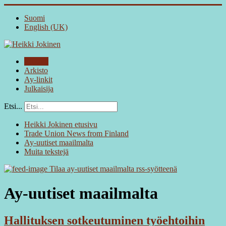
Suomi
English (UK)
Etusivu
Arkisto
Ay-linkit
Julkaisija
Etsi...
Heikki Jokinen etusivu
Trade Union News from Finland
Ay-uutiset maailmalta
Muita tekstejä
Tilaa ay-uutiset maailmalta rss-syötteenä
Ay-uutiset maailmalta
Hallituksen sotkeutuminen työehtoihin