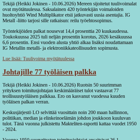
Tekijä (Heikki Jokinen - 10.06.2026) Mereen sijoitetut tuulivoimalat
ovat myötätuulessa. Saksalainen 420 työntekijän voimaloiden
huoltoyhtiö Wind Multiplikator etsii jatkuvasti uusia asentajia. IG
Metall -liitto tarjosi sille ratkaisun: reilu työehtosopimus.
Työntekijöiden palkat nousevat 14,4 prosenttia 20 kuukaudessa.
Toukokuussa 2025 tuli neljän prosentin korotus, 2026 kesäkuussa
6,6 prosentin. Ensi vuoden alusta yhtiö alkaa lisäksi noudattamaan
IG Metallin metalli- ja elektroniikkateollisuuden sopimusta.
Lue lisää: Tuulivoima myötätuulessa
Johtajille 77 työläisen palkka
Tekijä (Heikki Jokinen - 10.06.2026) Ruotsin 50 suurimman
yrityksen toimitusjohtajan keskimääräiset tulot vastaavat 77
teollisuustyöläisen palkkaa. Ero on kasvanut vuodessa kuuden
työläisen palkan verran.
Keskusjärjestö LO selvittää vuosittain noin 200 maan hallinnon,
politiikan, median ja elinkeinoelämän johdon joukkoon kuuluvan
tulot. Tänä vuonna julkistettu Makteliten-raportti kattaa vuodet 1950
- 2024.
Vuonna 1950 suuryritysten toimitusjohtajat ansaitsivat 26,1