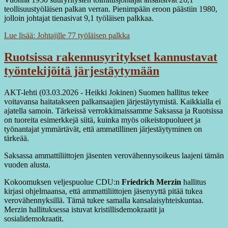
teollisuustyöläisen palkan verran. Pienimpään eroon päästiin 1980,
jolloin johtajat tienasivat 9,1 työläisen palkkaa.
Lue lisää: Johtajille 77 työläisen palkka
Ruotsissa rakennusyritykset kannustavat
työntekijöitä järjestäytymään
AKT-lehti (03.03.2026 - Heikki Jokinen) Suomen hallitus tekee
voitavansa haitatakseen palkansaajien järjestäytymistä. Kaikkialla ei
ajatella samoin. Tärkeissä verrokkimaissamme Saksassa ja Ruotsissa
on tuoreita esimerkkejä siitä, kuinka myös oikeistopuolueet ja
työnantajat ymmärtävät, että ammatillinen järjestäytyminen on
tärkeää.
Saksassa ammattiliittojen jäsenten verovähennysoikeus laajeni tämän
vuoden alusta.
Kokoomuksen veljespuolue CDU:n
Friedrich Merzin
hallitus
kirjasi ohjelmaansa, että ammattiliittojen jäsenyyttä pitää tukea
verovähennyksillä. Tämä tukee samalla kansalaisyhteiskuntaa.
Merzin hallituksessa istuvat kristillisdemokraatit ja
sosialidemokraatit.