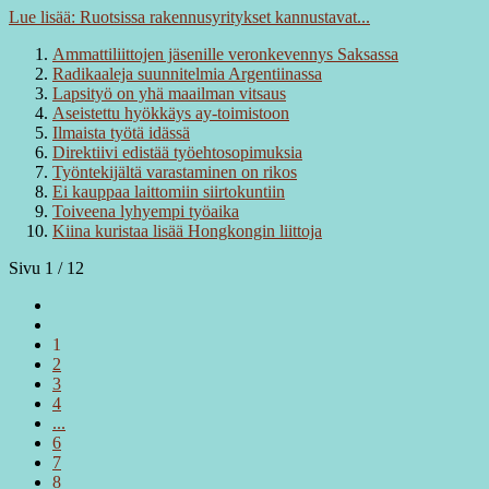
Lue lisää: Ruotsissa rakennusyritykset kannustavat...
Ammattiliittojen jäsenille veronkevennys Saksassa
Radikaaleja suunnitelmia Argentiinassa
Lapsityö on yhä maailman vitsaus
Aseistettu hyökkäys ay-toimistoon
Ilmaista työtä idässä
Direktiivi edistää työehtosopimuksia
Työntekijältä varastaminen on rikos
Ei kauppaa laittomiin siirtokuntiin
Toiveena lyhyempi työaika
Kiina kuristaa lisää Hongkongin liittoja
Sivu 1 / 12
1
2
3
4
...
6
7
8